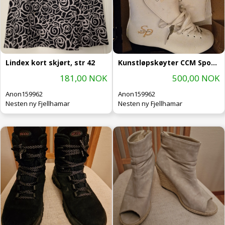
Lindex kort skjørt, str 42
Kunstløpskøyter CCM Sports, str 39
181,00 NOK
500,00 NOK
Anon159962
Anon159962
Nesten ny Fjellhamar
Nesten ny Fjellhamar