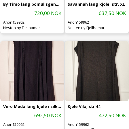
By Timo lang bomullsgenser, str. M
Savannah lang kjole, str. XL
720,00 NOK
637,50 NOK
Anon159962
Anon159962
Nesten ny Fjellhamar
Nesten ny Fjellhamar
Vero Moda lang kjole i silke, str.
Kjole Vila, str 44
692,50 NOK
472,50 NOK
Anon159962
Anon159962