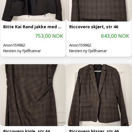
Bitte Kai Rand jakke med hette, str
Riccovero skjørt, str 46
753,00 NOK
643,00 NOK
Anon159962
Anon159962
Nesten ny Fjellhamar
Nesten ny Fjellhamar
Riccovero kjole, str 44
Riccovero blazer, str 46