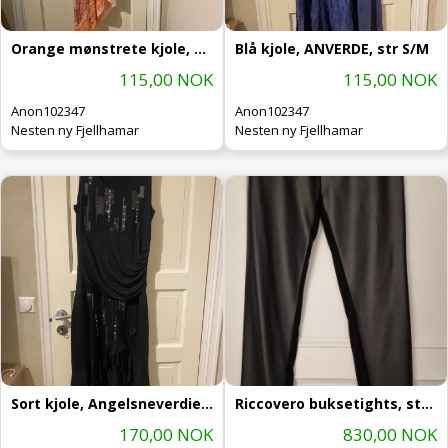
Orange mønstrete kjole, AnaTecler,
Blå kjole, ANVERDE, str S/M
115,00 NOK
115,00 NOK
Anon102347
Anon102347
Nesten ny Fjellhamar
Nesten ny Fjellhamar
Sort kjole, Angelsneverdie, str M
Riccovero buksetights, str XL
170,00 NOK
830,00 NOK