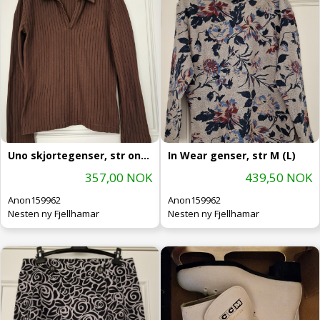
Uno skjortegenser, str onesize (L/X
In Wear genser, str M (L)
357,00 NOK
439,50 NOK
Anon159962
Anon159962
Nesten ny Fjellhamar
Nesten ny Fjellhamar