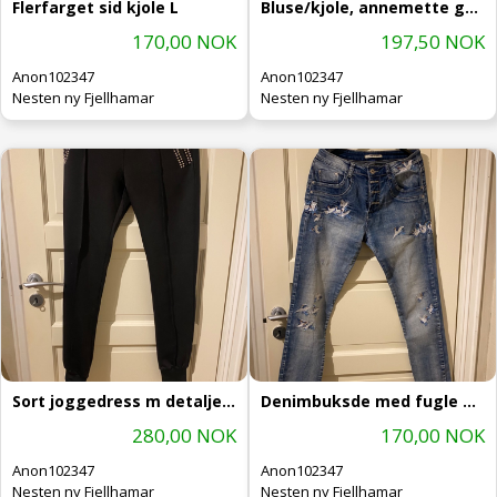
Flerfarget sid kjole L
Bluse/kjole, annemette gørtz
170,00 NOK
197,50 NOK
Anon102347
Anon102347
Nesten ny Fjellhamar
Nesten ny Fjellhamar
Sort joggedress m detaljer, str M/L
Denimbuksde med fugle motiv S/M
280,00 NOK
170,00 NOK
Anon102347
Anon102347
Nesten ny Fjellhamar
Nesten ny Fjellhamar