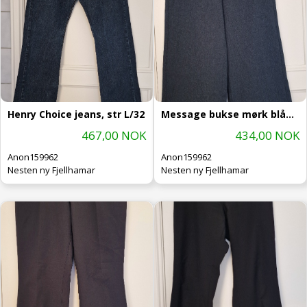
Henry Choice jeans, str L/32
Message bukse mørk blågrå, str 42
467,00 NOK
434,00 NOK
Anon159962
Anon159962
Nesten ny Fjellhamar
Nesten ny Fjellhamar